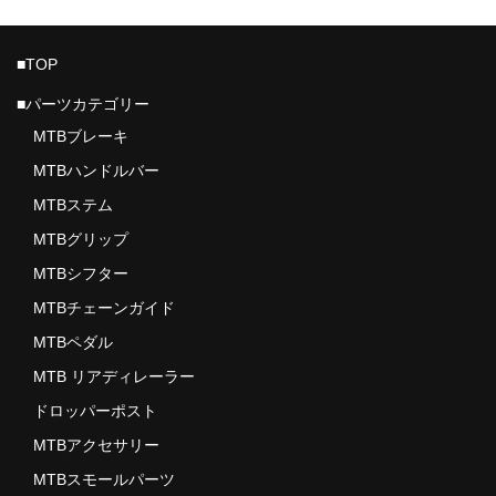
BMX
パーツカテゴリー
■TOP
■パーツカテゴリー
MTB グループセット
MTBブレーキ
MTB リアディレーラー
MTBハンドルバー
MTBアクスル
MTBステム
MTBグリップ
MTBアクセサリー
MTBシフター
MTBクランク・チェーンリング
MTBチェーンガイド
MTBグリップ
MTBペダル
MTB リアディレーラー
MTBシフター
ドロッパーポスト
MTBステム
MTBアクセサリー
MTBスモールパーツ
MTBスモールパーツ