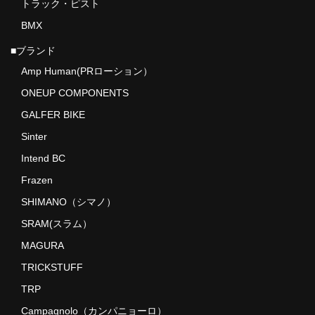
トラック・ピスト
BMX
ドロッパーポスト
■ブランド
ドロップハンドル・ロードステム
Amp Human(PRローション）
フレームプロテクション
ONEUP COMPONENTS
GALFER BIKE
ボディケア用品
Sinter
タイヤ
Intend BC
ブランド
Frazen
SHIMANO（シマノ）
TRICKSTUFF
SRAM(スラム）
ONEUP COMPONENTS
MAGURA
Amp Human(PRローション）
TRICKSTUFF
TRP
GALFER BIKE
Campagnolo（カンパニョーロ）