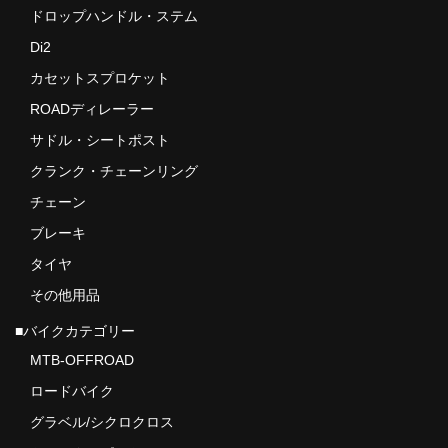
ドロップハンドル・ステム
MTBチェーンガイド
Di2
MTBハンドルバー
カセットスプロケット
ROADディレーラー
MTBブレーキ
サドル・シートポスト
MTBペダル
クランク・チェーンリング
Di2
チェーン
ブレーキ
ROADディレーラー
タイヤ
ROADブレーキ
その他用品
カセットスプロケット
■バイクカテゴリー
MTB-OFFROAD
クランク/チェーンリング
ロードバイク
サドル/シートポスト
グラベル/シクロクロス
チェーン