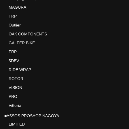
Sinter
MAGURA
Frazen
TRP
Outlier
Intend BC
OAK COMPONENTS
5DEV
GALFER BIKE
MAGURA
TRP
5DEV
OAK COMPONENTS
RIDE WRAP
Outlier
ROTOR
VISION
SHIMANO（シマノ）
PRO
SRAM(スラム）
Vittoria
TRP
■ASSOS PROSHOP NAGOYA
LIMITED
Campagnolo（カンパニョーロ）