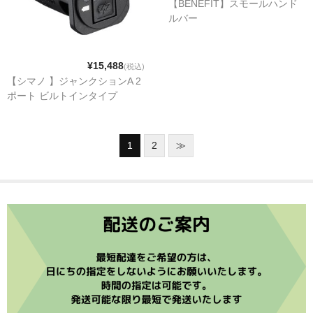
【BENEFIT】スモールハンド
Sinter
ルバー
Frazen
¥15,488
Intend BC
(税込)
【シマノ 】ジャンクションA 2
ポート ビルトインタイプ
5DEV
MAGURA
1
2
≫
OAK COMPONENTS
Outlier
SHIMANO（シマノ）
SRAM(スラム）
TRP
Campagnolo（カンパニョーロ）