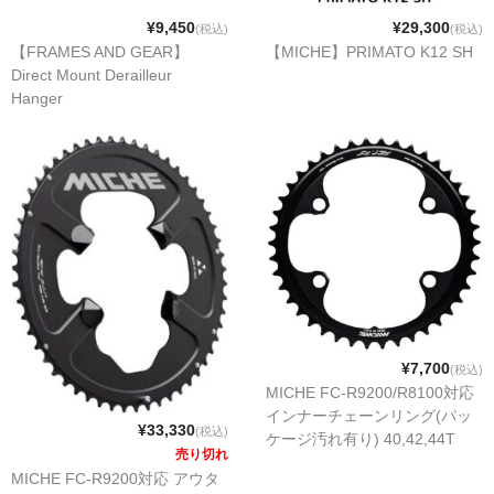
BMX
¥9,450
¥29,300
(税込)
(税込)
【FRAMES AND GEAR】
【MICHE】PRIMATO K12 SH
パーツカテゴリー
Direct Mount Derailleur
Hanger
MTB グループセット
MTB リアディレーラー
MTBアクスル
MTBアクセサリー
MTBクランク・チェーンリング
MTBグリップ
¥7,700
(税込)
MTBシフター
MICHE FC-R9200/R8100対応
インナーチェーンリング(パッ
MTBステム
¥33,330
(税込)
ケージ汚れ有り) 40,42,44T
売り切れ
MTBスモールパーツ
MICHE FC-R9200対応 アウタ