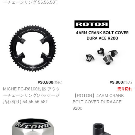
ーチェーンリング 55,56,58T
MTBチェーンガイド
MTBハンドルバー
MTBブレーキ
MTBペダル
Di2
ROADディレーラー
¥30,800
¥9,900
(税込)
(税込)
ROADブレーキ
MICHE FC-R8100対応 アウタ
売り切れ
ーチェーンリング(パッケージ
【ROTOR】4ARM CRANK
カセットスプロケット
汚れ有り) 54,55,56,58T
BOLT COVER DURA ACE
9200
クランク/チェーンリング
サドル/シートポスト
チェーン