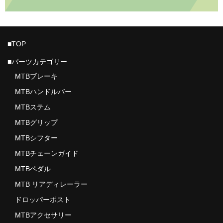
ROTOR
VISION
■TOP
PRO
■パーツカテゴリー
Vittoria
MTBブレーキ
MTBハンドルバー
RIDE WRAP
MTBステム
ASSOS PROSHOP NAGOYA
MTBグリップ
MTBシフター
ご利用ガイド
MTBチェーンガイド
プライバシーポリシー
MTBペダル
店舗ホームページ
MTB リアディレーラー
ドロッパーポスト
MTBアクセサリー