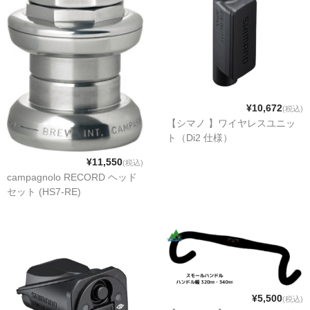
ドロッパーポスト
ドロップハンドル・ロードステム
フレームプロテクション
¥10,672
(税込)
ボディケア用品
【シマノ 】ワイヤレスユニッ
ト（Di2 仕様）
タイヤ
¥11,550
(税込)
ブランド
campagnolo RECORD ヘッド
セット (HS7-RE)
TRICKSTUFF
ONEUP COMPONENTS
Amp Human(PRローション）
GALFER BIKE
¥5,500
(税込)