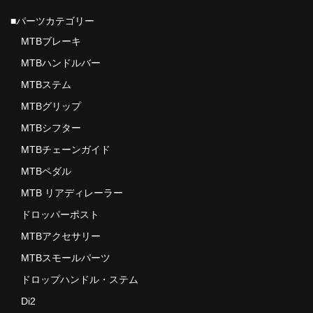
MTBチェーンガイド
■パーツカテゴリー
MTBブレーキ
MTBハンドルバー
MTBハンドルバー
MTBブレーキ
MTBステム
MTBペダル
MTBグリップ
MTBシフター
Di2
MTBチェーンガイド
ROADディレーラー
MTBペダル
MTB リアディレーラー
ROADブレーキ
ドロッパーポスト
カセットスプロケット
MTBアクセサリー
クランク/チェーンリング
MTBスモールパーツ
ドロップハンドル・ステム
サドル/シートポスト
Di2
チェーン