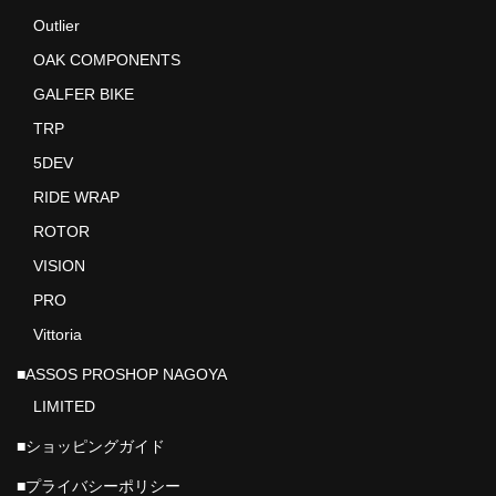
Outlier
ROTOR
OAK COMPONENTS
VISION
GALFER BIKE
PRO
TRP
5DEV
Vittoria
RIDE WRAP
RIDE WRAP
ROTOR
ASSOS PROSHOP NAGOYA
VISION
PRO
ご利用ガイド
Vittoria
プライバシーポリシー
■ASSOS PROSHOP NAGOYA
店舗ホームページ
LIMITED
■ショッピングガイド
■プライバシーポリシー