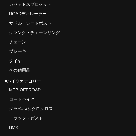
カセットスプロケット
ドロッパーポスト
ROADディレーラー
サドル・シートポスト
ドロップハンドル・ロードステム
クランク・チェーンリング
フレームプロテクション
チェーン
ボディケア用品
ブレーキ
タイヤ
タイヤ
その他用品
ブランド
■バイクカテゴリー
TRICKSTUFF
MTB-OFFROAD
ロードバイク
ONEUP COMPONENTS
グラベル/シクロクロス
Amp Human(PRローション）
トラック・ピスト
GALFER BIKE
BMX