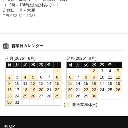
BMX
（12時～13時はお昼休みです）
定休日：月～木曜
パーツカテゴリー
TEL052-811-1388
MTB グループセット
MTB リアディレーラー
営業日カレンダー
MTBアクスル
今月(2026年8月)
翌月(2026年9月)
MTBアクセサリー
日
月
火
水
木
金
土
日
月
火
水
木
金
土
1
1
2
3
4
5
MTBクランク・チェーンリング
2
3
4
5
6
7
8
6
7
8
9
10
11
12
9
10
11
12
13
14
15
13
14
15
16
17
18
19
MTBグリップ
16
17
18
19
20
21
22
20
21
22
23
24
25
26
23
24
25
26
27
28
29
27
28
29
30
MTBシフター
30
31
(
発送業務休日)
MTBステム
MTBスモールパーツ
■TOP