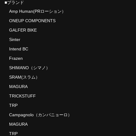
■ブランド
Sinter
Amp Human(PRローション）
Frazen
ONEUP COMPONENTS
Intend BC
GALFER BIKE
Sinter
5DEV
Intend BC
MAGURA
Frazen
OAK COMPONENTS
SHIMANO（シマノ）
SRAM(スラム）
Outlier
MAGURA
SHIMANO（シマノ）
TRICKSTUFF
TRP
SRAM(スラム）
Campagnolo（カンパニョーロ）
TRP
MAGURA
Campagnolo（カンパニョーロ）
TRP