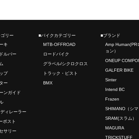
テゴリー
■バイクカテゴリー
■ブランド
レーキ
MTB-OFFROAD
Amp Human(P
ョン）
ンドルバー
ロードバイク
ONEUP COMPO
ム
グラベル/シクロクロス
GALFER BIKE
リップ
トラック・ピスト
Sinter
フター
BMX
Intend BC
ェーンガイド
Frazen
ル
SHIMANO（シ
アディレーラー
SRAM(スラム）
ーポスト
MAGURA
クセサリー
TRICKSTUFF