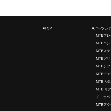
■TOP
■パーツカ
MTBブ
MTBハ
MTBステ
MTBグ
MTBシ
MTBチ
MTBペダ
MTB リ
ドロッパ
MTBア