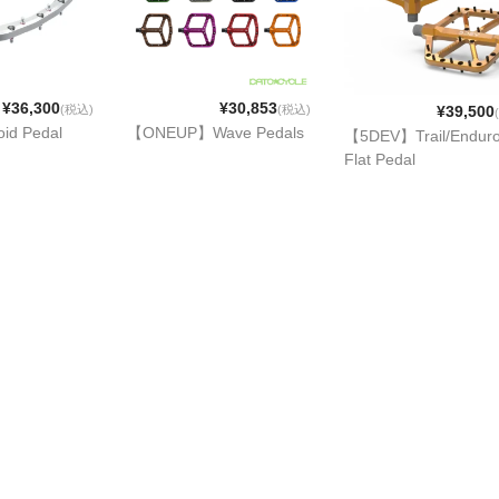
¥36,300
¥30,853
(税込)
(税込)
¥39,500
id Pedal
【ONEUP】Wave Pedals
【5DEV】Trail/Endur
Flat Pedal