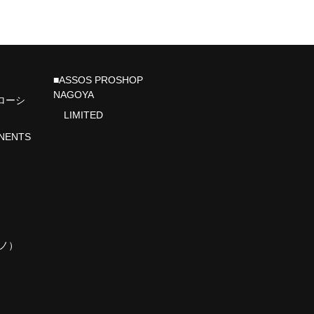
■ASSOS PROSHOP
NAGOYA
Rローシ
LIMITED
NENTS
マノ）