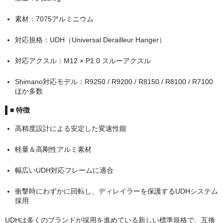
素材：7075アルミニウム
ドロッパーポスト
対応規格：UDH（Universal Derailleur Hanger）
ドロップハンドル・ロードステム
対応アクスル：M12 × P1.0 スルーアクスル
フレームプロテクション
Shimano対応モデル：R9250 / R9200 / R8150 / R8100 / R7100
ボディケア用品
ほか多数
タイヤ
■ 特徴
ブランド
高精度設計による安定した変速性能
TRICKSTUFF
軽量＆高剛性アルミ素材
ONEUP COMPONENTS
幅広いUDH対応フレームに適合
Amp Human(PRローション）
衝撃時にわずかに回転し、ディレイラーを保護するUDHシステム
採用
GALFER BIKE
UDHは多くのブランドが採用を進めている新しい標準規格で、互換