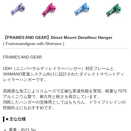
MTBチェーンガイド
MTBハンドルバー
MTBブレーキ
【FRAMES AND GEAR】Direct Mount Derailleur Hanger
( Framesandgear-udh-Shimano )
MTBペダル
Di2
FRAMES AND GEAR
UDH（ユニバーサルディレイラーハンガー）対応フレームと、
ROADディレーラー
SHIMANO変速システム向けに設計されたダイレクトマウントディ
レイラーハンガーです。
ROADブレーキ
高精度な加工によりスムーズで正確な変速性能を実現。軽量な7075
カセットスプロケット
アルミニウム製で、耐久性と軽さを両立しています。
消耗したハンガーの交換用としてはもちろん、ドライブトレインの
クランク/チェーンリング
性能向上にもおすすめです。
サドル/シートポスト
■ 主な仕様
重量：約21.5g
チェーン