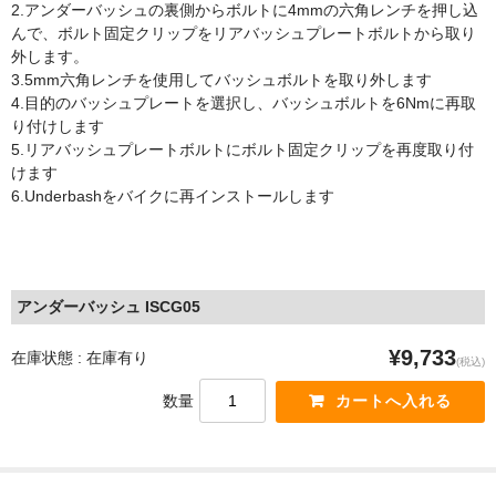
2.アンダーバッシュの裏側からボルトに4mmの六角レンチを押し込
Sinter
んで、ボルト固定クリップをリアバッシュプレートボルトから取り
外します。
Frazen
3.5mm六角レンチを使用してバッシュボルトを取り外します
4.目的のバッシュプレートを選択し、バッシュボルトを6Nmに再取
Intend BC
り付けします
5.リアバッシュプレートボルトにボルト固定クリップを再度取り付
5DEV
けます
6.Underbashをバイクに再インストールします
MAGURA
OAK COMPONENTS
Outlier
アンダーバッシュ ISCG05
SHIMANO（シマノ）
¥9,733
在庫状態 : 在庫有り
(税込)
SRAM(スラム）
数量
TRP
Campagnolo（カンパニョーロ）