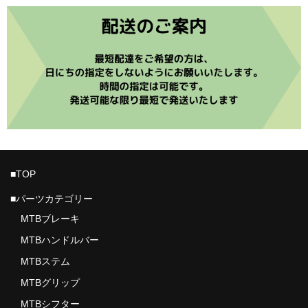
ROTOR
VISION
PRO
Vittoria
RIDE WRAP
ASSOS PROSHOP NAGOYA
■TOP
ご利用ガイド
■パーツカテゴリー
MTBブレーキ
プライバシーポリシー
MTBハンドルバー
店舗ホームページ
MTBステム
MTBグリップ
MTBシフター