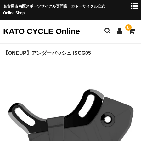
名古屋市南区スポーツサイクル専門店 カトーサイクル公式
Online Shop
0
KATO CYCLE Online
ホーム
【ONEUP】アンダーバッシュ ISCG05
ONEUP COMPONENTS
バイクカテゴリー
MTB-OFFROAD
ロードバイク
グラベル/シクロクロス
トラック・ピスト