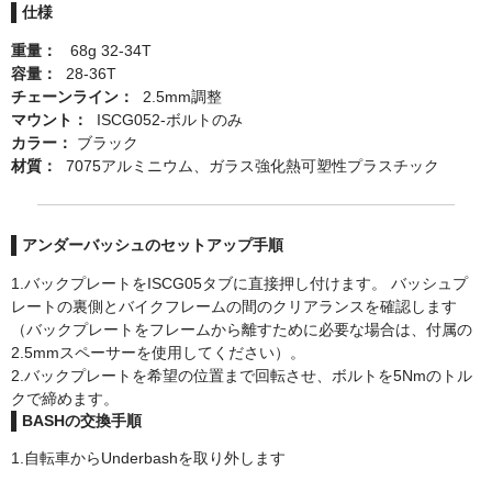
仕様
ドロッパーポスト
重量：
68g 32-34T
容量：
28-36T
ドロップハンドル・ロードステム
チェーンライン：
2.5mm調整
マウント：
ISCG052-ボルトのみ
フレームプロテクション
カラー：
ブラック
材質：
7075アルミニウム、ガラス強化熱可塑性プラスチック
ボディケア用品
タイヤ
アンダーバッシュのセットアップ手順
ブランド
1.バックプレートをISCG05タブに直接押し付けます。 バッシュプ
レートの裏側とバイクフレームの間のクリアランスを確認します
TRICKSTUFF
（バックプレートをフレームから離すために必要な場合は、付属の
2.5mmスペーサーを使用してください）。
ONEUP COMPONENTS
2.バックプレートを希望の位置まで回転させ、ボルトを5Nmのトル
クで締めます。
Amp Human(PRローション）
BASHの交換手順
1.自転車からUnderbashを取り外します
GALFER BIKE