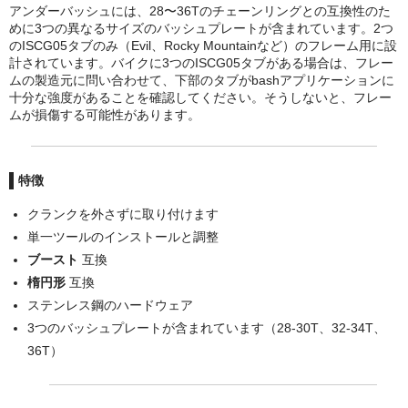
アンダーバッシュには、28〜36Tのチェーンリングとの互換性のた
MTBチェーンガイド
めに3つの異なるサイズのバッシュプレートが含まれています。2つ
のISCG05タブのみ（Evil、Rocky Mountainなど）のフレーム用に設
MTBハンドルバー
計されています。バイクに3つのISCG05タブがある場合は、フレー
ムの製造元に問い合わせて、下部のタブがbashアプリケーションに
十分な強度があることを確認してください。そうしないと、フレー
MTBブレーキ
ムが損傷する可能性があります。
MTBペダル
Di2
特徴
クランクを外さずに取り付けます
ROADディレーラー
単一ツールのインストールと調整
ROADブレーキ
ブースト
互換
楕円形
互換
カセットスプロケット
ステンレス鋼のハードウェア
3つのバッシュプレートが含まれています（28-30T、32-34T、
クランク/チェーンリング
36T）
サドル/シートポスト
チェーン