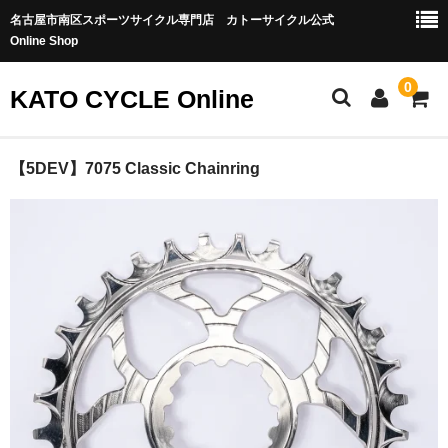
名古屋市南区スポーツサイクル専門店 カトーサイクル公式
Online Shop
0
KATO CYCLE Online
ホーム
【5DEV】7075 Classic Chainring
ONEUP COMPONENTS
バイクカテゴリー
MTB-OFFROAD
ロードバイク
グラベル/シクロクロス
トラック・ピスト