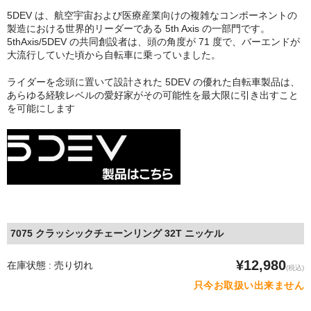
5DEV は、航空宇宙および医療産業向けの複雑なコンポーネントの
ドロッパーポスト
製造における世界的リーダーである 5th Axis の一部門です。
5thAxis/5DEV の共同創設者は、頭の角度が 71 度で、バーエンドが
大流行していた頃から自転車に乗っていました。
ドロップハンドル・ロードステム
ライダーを念頭に置いて設計された 5DEV の優れた自転車製品は、
フレームプロテクション
あらゆる経験レベルの愛好家がその可能性を最大限に引き出すこと
を可能にします
ボディケア用品
タイヤ
ブランド
TRICKSTUFF
ONEUP COMPONENTS
7075 クラッシックチェーンリング 32T ニッケル
Amp Human(PRローション）
¥12,980
在庫状態 : 売り切れ
(税込)
只今お取扱い出来ません
GALFER BIKE