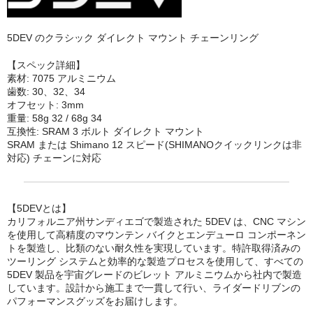
MTBチェーンガイド
5DEV のクラシック ダイレクト マウント チェーンリング
MTBハンドルバー
【スペック詳細】
MTBブレーキ
素材: 7075 アルミニウム
歯数: 30、32、34
オフセット: 3mm
MTBペダル
重量: 58g 32 / 68g 34
互換性: SRAM 3 ボルト ダイレクト マウント
Di2
SRAM または Shimano 12 スピード(SHIMANOクイックリンクは非
対応) チェーンに対応
ROADディレーラー
ROADブレーキ
【5DEVとは】
カリフォルニア州サンディエゴで製造された 5DEV は、CNC マシン
カセットスプロケット
を使用して高精度のマウンテン バイクとエンデューロ コンポーネン
トを製造し、比類のない耐久性を実現しています。特許取得済みの
クランク/チェーンリング
ツーリング システムと効率的な製造プロセスを使用して、すべての
5DEV 製品を宇宙グレードのビレット アルミニウムから社内で製造
サドル/シートポスト
しています。設計から施工まで一貫して行い、ライダードリブンの
パフォーマンスグッズをお届けします。
チェーン