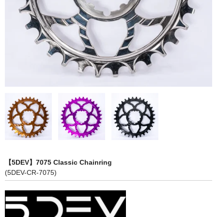
BMX
パーツカテゴリー
MTB グループセット
MTB リアディレーラー
MTBアクスル
MTBアクセサリー
MTBクランク・チェーンリング
MTBグリップ
【5DEV】7075 Classic Chainring
MTBシフター
(5DEV-CR-7075)
MTBステム
MTBスモールパーツ