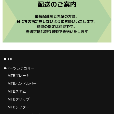
ROTOR
VISION
PRO
Vittoria
RIDE WRAP
■TOP
ASSOS PROSHOP NAGOYA
■パーツカテゴリー
ご利用ガイド
MTBブレーキ
プライバシーポリシー
MTBハンドルバー
MTBステム
店舗ホームページ
MTBグリップ
MTBシフター