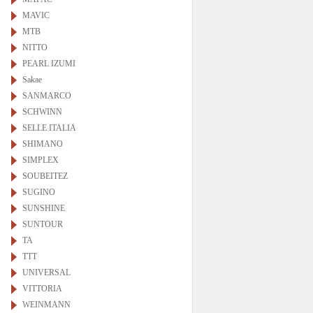
MAVIC
MTB
NITTO
PEARL IZUMI
Sakae
SANMARCO
SCHWINN
SELLE ITALIA
SHIMANO
SIMPLEX
SOUBEITEZ
SUGINO
SUNSHINE
SUNTOUR
TA
TTT
UNIVERSAL
VITTORIA
WEINMANN