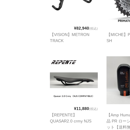
¥82,940
(税込)
【VISION】METRON
【MICHE】P
TRACK
SH
¥11,880
(税込)
【REPENTE】
【Amp Hu
QUASAR2.0 crmy NJS
品 PR ロー
ット【送料