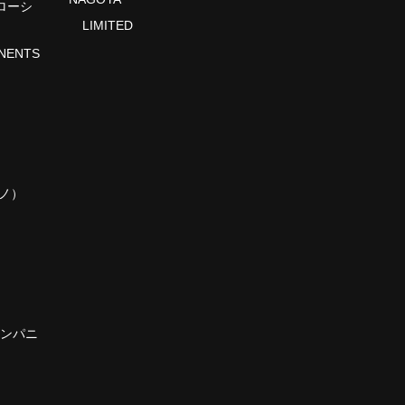
Rローシ
LIMITED
NENTS
マノ）
（カンパニ