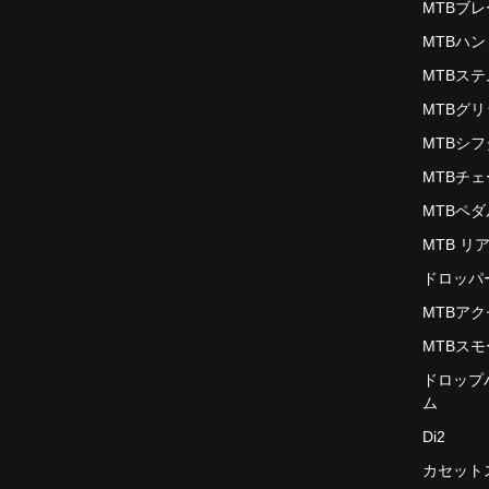
MTBブ
MTBハ
MTBステ
MTBグ
MTBシ
MTBチ
MTBペダ
MTB リ
ドロッパ
MTBア
MTBス
ドロップ
ム
Di2
カセット