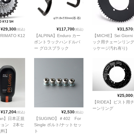
¥29,300
¥117,700
¥31,570
(税込)
(税込)
RIMATO K12
【ALPINA】Enduro カー
【MICHE】Sei Giorn
ボントラックハンドルバ
ック用チェーンリング
ー グロスブラック
ッケージ汚れ有り)
¥25,000
【RIDEA】ピスト用
ーンリング
¥17,204
¥2,530
(税込)
(税込)
man】日本正規
【SUGINO】＃402 For
ション 2本セ
Single ボルト/ナットセッ
無料】
ト