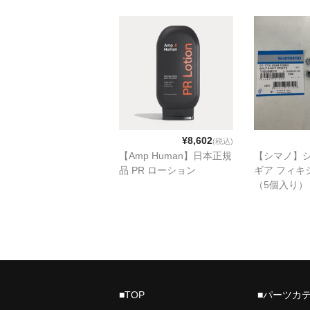
¥8,602
(税込)
【Amp Human】日本正規
【シマノ】
品 PR ローション
ギア フィキ
（5個入り）
■TOP
■パーツカ