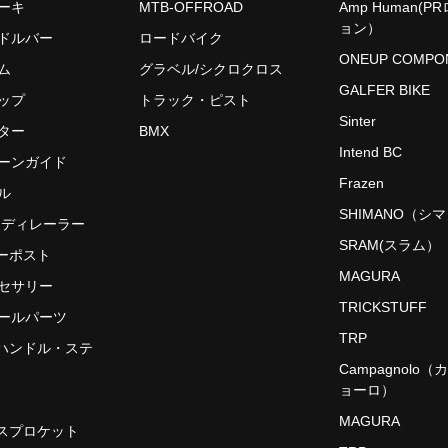
レーキ
MTB-OFFROAD
Amp Human(P
ョン）
ンドルバー
ロードバイク
ONEUP COMPO
ム
グラベル/シクロクロス
GALFER BIKE
リップ
トラック・ピスト
Sinter
フター
BMX
Intend BC
ェーンガイド
Frazen
ル
SHIMANO（シ
アディレーラー
SRAM(スラム）
ーポスト
MAGURA
クセサリー
TRICKSTUFF
モールパーツ
TRP
ハンドル・ステ
Campagnolo
ョーロ）
MAGURA
スプロケット