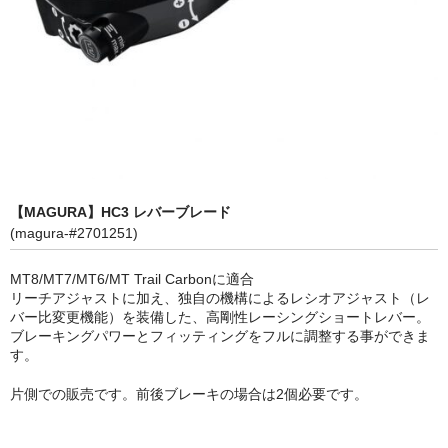
BMX
パーツカテゴリー
MTB グループセット
MTB リアディレーラー
MTBアクスル
【MAGURA】HC3 レバーブレード
MTBアクセサリー
(magura-#2701251)
MTBクランク・チェーンリング
MT8/MT7/MT6/MT Trail Carbonに適合
リーチアジャストに加え、独自の機構によるレシオアジャスト（レ
MTBグリップ
バー比変更機能）を装備した、高剛性レーシングショートレバー。
ブレーキングパワーとフィッティングをフルに調整する事ができま
MTBシフター
す。
MTBステム
片側での販売です。前後ブレーキの場合は2個必要です。
MTBスモールパーツ