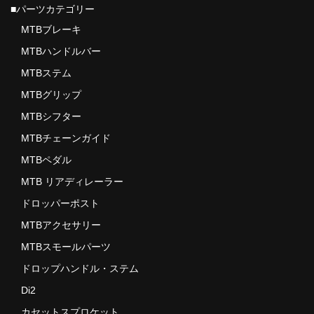
■パーツカテゴリー
ドロッパーポスト
MTBブレーキ
MTBハンドルバー
ドロップハンドル・ロードステム
MTBステム
フレームプロテクション
MTBグリップ
ボディケア用品
MTBシフター
MTBチェーンガイド
タイヤ
MTBペダル
ブランド
MTB リアディレーラー
ドロッパーポスト
TRICKSTUFF
MTBアクセサリー
ONEUP COMPONENTS
MTBスモールパーツ
Amp Human(PRローション）
ドロップハンドル・ステム
Di2
GALFER BIKE
カセットスプロケット