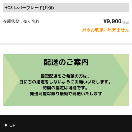
MTBチェーンガイド
HC3 レバーブレード(片側)
MTBハンドルバー
¥9,900
在庫状態 : 売り切れ
(税込)
只今お取扱い出来ません
MTBブレーキ
MTBペダル
Di2
ROADディレーラー
ROADブレーキ
カセットスプロケット
クランク/チェーンリング
サドル/シートポスト
■TOP
チェーン