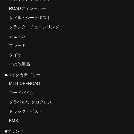
Sinter
ROADディレーラー
Frazen
サドル・シートポスト
クランク・チェーンリング
Intend BC
チェーン
5DEV
ブレーキ
MAGURA
タイヤ
その他用品
OAK COMPONENTS
■バイクカテゴリー
Outlier
MTB-OFFROAD
SHIMANO（シマノ）
ロードバイク
グラベル/シクロクロス
SRAM(スラム）
トラック・ピスト
TRP
BMX
Campagnolo（カンパニョーロ）
■ブランド