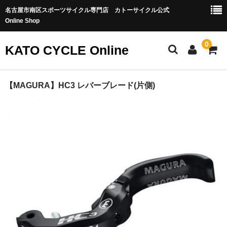
名古屋市南区スポーツサイクル専門店 カトーサイクル公式
Online Shop
0
KATO CYCLE Online
ホーム
【MAGURA】HC3 レバーブレード(片側)
ONEUP COMPONENTS
バイクカテゴリー
MTB-OFFROAD
ロードバイク
グラベル/シクロクロス
トラック・ピスト