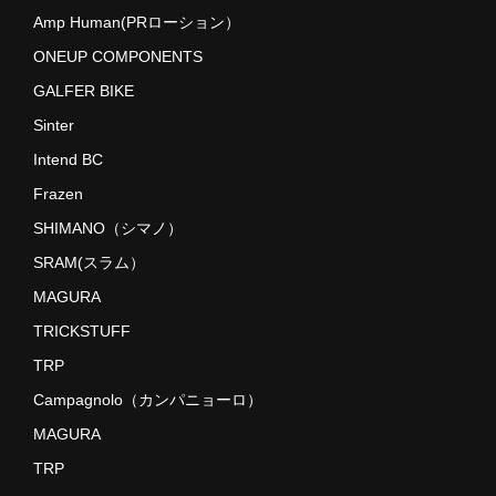
Amp Human(PRローション）
ROTOR
ONEUP COMPONENTS
VISION
GALFER BIKE
PRO
Sinter
Intend BC
Vittoria
Frazen
RIDE WRAP
SHIMANO（シマノ）
ASSOS PROSHOP NAGOYA
SRAM(スラム）
MAGURA
ご利用ガイド
TRICKSTUFF
プライバシーポリシー
TRP
Campagnolo（カンパニョーロ）
店舗ホームページ
MAGURA
TRP