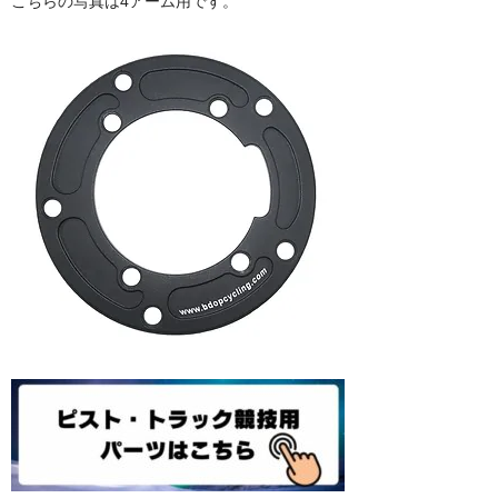
こちらの写真は4アーム用です。
ドロッパーポスト
ドロップハンドル・ロードステム
フレームプロテクション
ボディケア用品
タイヤ
ブランド
TRICKSTUFF
ONEUP COMPONENTS
Amp Human(PRローション）
GALFER BIKE