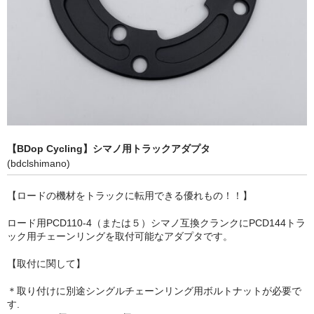
BMX
パーツカテゴリー
MTB グループセット
MTB リアディレーラー
MTBアクスル
【BDop Cycling】シマノ用トラックアダプタ
MTBアクセサリー
(bdclshimano)
MTBクランク・チェーンリング
【ロードの機材をトラックに転用できる優れもの！！】
MTBグリップ
ロード用PCD110-4（または５）シマノ互換クランクにPCD144トラ
ック用チェーンリングを取付可能なアダプタです。
MTBシフター
【取付に関して】
MTBステム
＊取り付けに別途シングルチェーンリング用ボルトナットが必要で
MTBスモールパーツ
す.