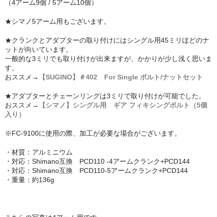
（4アーム9個 / 5アーム10個）
MTBチェーンガイド
★シマノ5アーム用もございます。
MTBハンドルバー
★クランクとアダプターの取り付けにはシングル用45ミリほどのナ
ットが向いています。
MTBブレーキ
一般的な3ミリでも取り付けが出来ますが、かかりが少し浅く思いま
す。
MTBペダル
おススメ
→
【SUGINO】＃402 For Single ボルト/ナットセット
Di2
★アダプターとチェーンリングは3ミリで取り付けが可能でした。
おススメ→
【シマノ】シングル用 ギア フィキシングボルト（5個
ROADディレーラー
入り）
※FC-9100に使用の際、加工が必要な場合がございます。
ROADブレーキ
・材質：アルミニウム
カセットスプロケット
・対応：Shimano互換 PCD110 -4アームクランク+PCD144
・対応：Shimano互換 PCD110-5アームクランク+PCD144
クランク/チェーンリング
・重量：約136g
サドル/シートポスト
チェーン