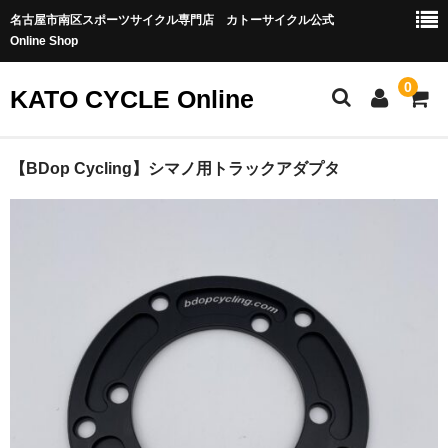
名古屋市南区スポーツサイクル専門店 カトーサイクル公式
Online Shop
0
KATO CYCLE Online
ホーム
【BDop Cycling】シマノ用トラックアダプタ
ONEUP COMPONENTS
バイクカテゴリー
MTB-OFFROAD
ロードバイク
グラベル/シクロクロス
トラック・ピスト