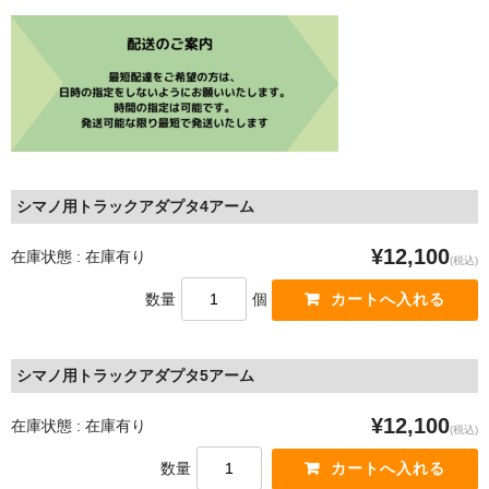
Sinter
Frazen
Intend BC
5DEV
MAGURA
シマノ用トラックアダプタ4アーム
OAK COMPONENTS
¥12,100
在庫状態 : 在庫有り
(税込)
Outlier
数量
個
SHIMANO（シマノ）
シマノ用トラックアダプタ5アーム
SRAM(スラム）
¥12,100
TRP
在庫状態 : 在庫有り
(税込)
数量
Campagnolo（カンパニョーロ）