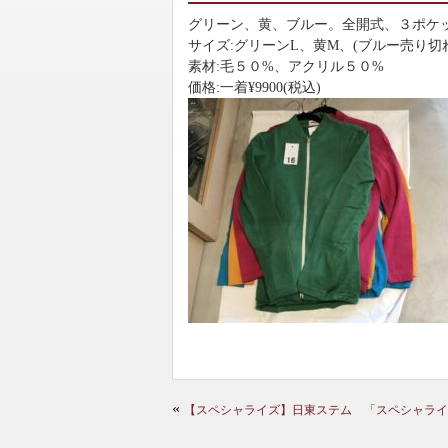
グリーン、黄、ブルー。全開式、３ポケ
サイズ:グリーンL、黄M、(ブルー売り切
素材:毛５０%、アクリル５０%
価格:一着¥9900(税込)
«
【スペシャライズ】日東ステム 「スペシャライ