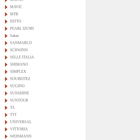
MAVIC
MTB
NITTO
PEARL IZUMI
Sakae
SANMARCO
SCHWINN
SELLE ITALIA
SHIMANO
SIMPLEX
SOUBEITEZ
SUGINO
SUNSHINE
SUNTOUR
TA
TTT
UNIVERSAL
VITTORIA
WEINMANN