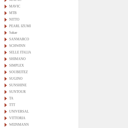
MAVIC
MTB
NITTO
PEARL IZUMI
Sakae
SANMARCO
SCHWINN
SELLE ITALIA
SHIMANO
SIMPLEX
SOUBEITEZ
SUGINO
SUNSHINE
SUNTOUR
TA
TTT
UNIVERSAL
VITTORIA
WEINMANN