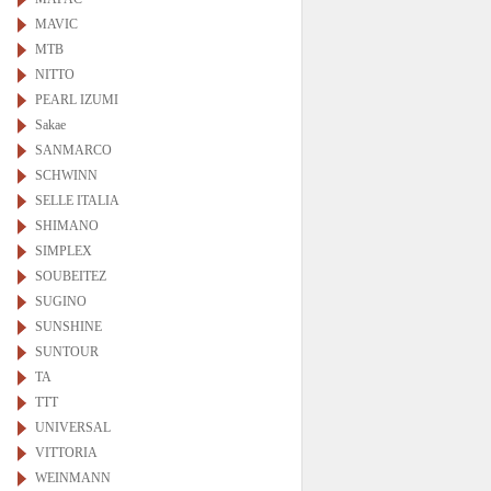
MAVIC
MTB
NITTO
PEARL IZUMI
Sakae
SANMARCO
SCHWINN
SELLE ITALIA
SHIMANO
SIMPLEX
SOUBEITEZ
SUGINO
SUNSHINE
SUNTOUR
TA
TTT
UNIVERSAL
VITTORIA
WEINMANN