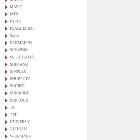
MAVIC
MTB
NITTO
PEARL IZUMI
Sakae
SANMARCO
SCHWINN
SELLE ITALIA
SHIMANO
SIMPLEX
SOUBEITEZ
SUGINO
SUNSHINE
SUNTOUR
TA
TTT
UNIVERSAL
VITTORIA
WEINMANN