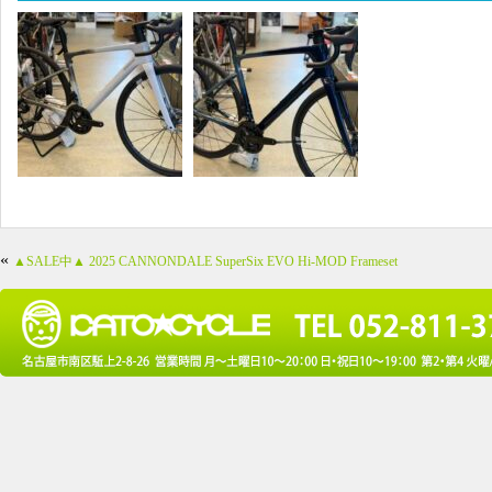
«
▲SALE中▲ 2025 CANNONDALE SuperSix EVO Hi-MOD Frameset