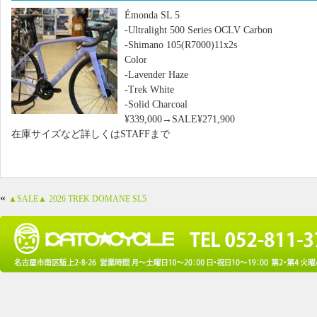
Émonda SL 5
-Ultralight 500 Series OCLV Carbon
-Shimano 105(R7000)11x2s
Color
-Lavender Haze
-Trek White
-Solid Charcoal
¥339,000→SALE¥271,900
在庫サイズなど詳しくはSTAFFまで
«
▲SALE▲ 2026 TREK DOMANE SL5