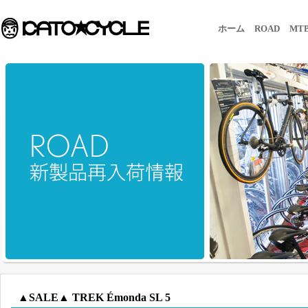
ホーム
ROAD
MT
▲SALE▲ TREK Émonda SL 5