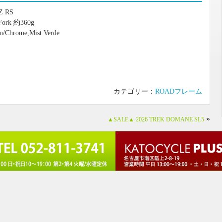
Z RS
ork 約360g
n/Chrome,Mist Verde
カテゴリー：
ROADフレーム
»
▲SALE▲ 2026 TREK DOMANE SL5