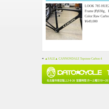
LOOK 785 HUE
Frame 約830g、F
Color:Raw Carbo
¥649,000
«
▲SALE▲ CANNONDALE Topstone Carbon 4