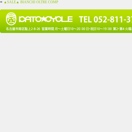
«
▲SALE▲ BIANCHI OLTRE COMP