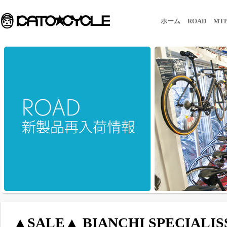
ホーム
ROAD
MT
▲SALE▲ BIANCHI SPECIALISS