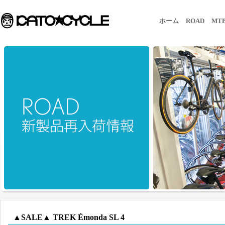
ホーム
ROAD
MT
▲SALE▲ TREK Émonda SL 4