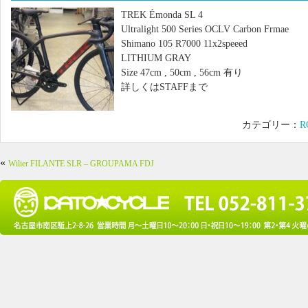
TREK Émonda SL 4
Ultralight 500 Series OCLV Carbon Frmae
Shimano 105 R7000 11x2speeed
LITHIUM GRAY
Size 47cm , 50cm , 56cm 有り
詳しくはSTAFFまで
カテゴリー：
R
«
Wilier FILANTE SLR – GROUPAMA FDJ