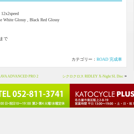
 12x2speed
ue White Glossy , Black Red Glossy
Fまで
カテゴリー：
ROAD 完成車
»
VA ADVANCED PRO 2
シクロクロス RIDLEY X-Night SL Disc